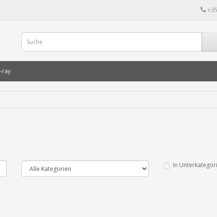
+35
-ray
In Unterkategor