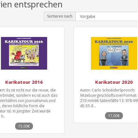
rien entsprechen
Sortieren nach
Karikatour 2016
Karikatour 2020
rt: Es ist nicht nur die revue, die
Autor: Carlo SchnéiderSprooch:
erbindet, sondern es ist auch das
lëtzebuergeschSoftcoverFormat: 
Verhältnis von Journalismus und
210 mm66 SäitenISBN-13: 978-99
e, deren bildliche Form die
45-55-8 ..
tur ist. In jüngster Zeit wurde
17,00€
 h..
15,00€