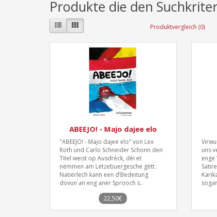
Produkte die den Suchkrite
Produktvergleich (0)
ABEEJO! - Majo dajee elo
"ABEEJO! - Majo dajee elo" von Lex
Virwue
Roth und Carlo Schneider Schonn den
uns v
Titel weist op Ausdréck, déi et
enge 
nëmmen am Lëtzebuergesche gëtt.
Satir
Natierlech kann een d’Bedeitung
Karika
dovun an eng aner Sprooch s..
sogar
22,50€