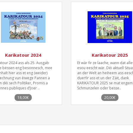
Karikatour 2024
Karikatour 2025
atour 2024 ass als 25. Ausgab
Et wär fir ze laache, wann dat alle
e bëssen eng besonnesch, mee
esou eescht wär. Déi aktuell Situ
nhalt hier ass et eng (weider)
an der Welt an heiheem ass eesch
chnung vun éiwege Pannen a
duerfir ass et un der Zäit, dank
n déi sech Politiker, Promis a
KARIKATOUR 2025 se mat engem
nnes publiques d’Joer ..
Schmunzelen oder besse..
18,00€
20,00€