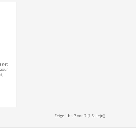
s net
atioun
t,
Zeige 1 bis 7 von 7 (1 Seite(n))