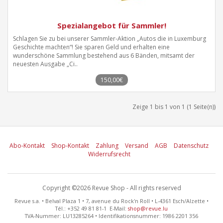
Spezialangebot für Sammler!
Schlagen Sie zu bei unserer Sammler-Aktion „Autos die in Luxemburg
Geschichte machten“! Sie sparen Geld und erhalten eine
wunderschöne Sammlung bestehend aus 6 Bänden, mitsamt der
neuesten Ausgabe „Ci..
150,00€
Zeige 1 bis 1 von 1 (1 Seite(n))
Abo-Kontakt
Shop-Kontakt
Zahlung
Versand
AGB
Datenschutz
Widerrufsrecht
Copyright ©2026 Revue Shop - All rights reserved
Revue s.a. • Belval Plaza 1 • 7, avenue du Rock'n Roll • L-4361 Esch/Alzette •
Tél.: +352 49 81 81-1 E-Mail:
shop@revue.lu
TVA-Nummer: LU13285264 • Identifikationsnummer: 1986 2201 356