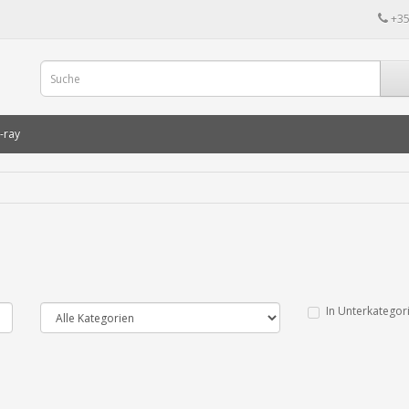
+35
-ray
In Unterkategor