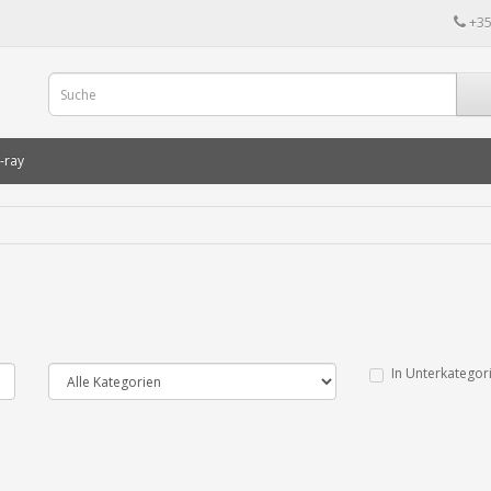
+35
-ray
In Unterkategor