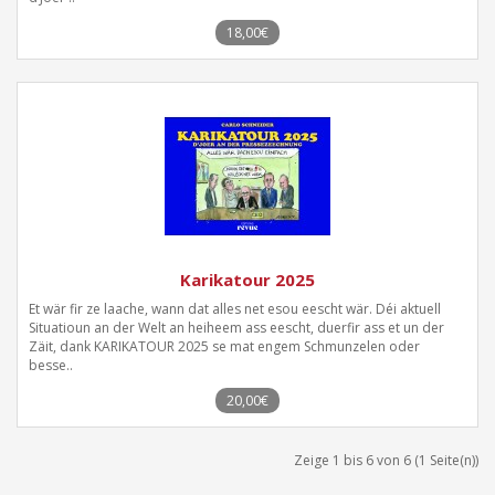
18,00€
Karikatour 2025
Et wär fir ze laache, wann dat alles net esou eescht wär. Déi aktuell
Situatioun an der Welt an heiheem ass eescht, duerfir ass et un der
Zäit, dank KARIKATOUR 2025 se mat engem Schmunzelen oder
besse..
20,00€
Zeige 1 bis 6 von 6 (1 Seite(n))