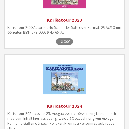
Karikatour 2023
Karikatour 2023Autor: Carlo Schneider Softcover Format: 297x210mm
66 Seiten ISBN 978-99959-45-65-7..
18,00€
Karikatour 2024
Karikatour 2024 ass als 25. Ausgab zwar e bëssen eng besonnesch,
mee vum Inhalt hier ass et eng (weider) Opzeechnung vun éiwege
Pannen a Gaffen déi sech Politiker, Promis a Personnes publiques
d’Joer ..