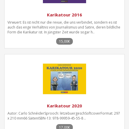
Karikatour 2016
Virwuert: Es ist nicht nur die revue, die uns verbindet, sondern es ist
auch das enge Verhältnis von Journalismus und Satire, deren bildliche
Form die Karikatur ist. In jüngster Zeit wurde sogar h..
15,00€
Karikatour 2020
Autor: Carlo SchnéiderSprooch: lëtzebuergeschSoftcoverFormat: 297
x 210 mm66 SäitenISBN-13: 978-99959-45-55-8 ..
17,00€