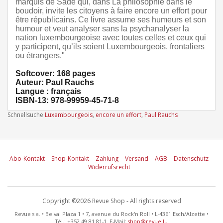
marquis de Sade qui, dans La philosophie dans le
boudoir, invite les citoyens à faire encore un effort pour
être républicains. Ce livre assume ses humeurs et son
humour et veut analyser sans la psychanalyser la
nation luxembourgeoise avec toutes celles et ceux qui
y participent, qu’ils soient Luxembourgeois, frontaliers
ou étrangers."
Softcover: 168 pages
Auteur: Paul Rauchs
Langue : français
ISBN-13: 978-99959-45-71-8
Schnellsuche
Luxembourgeois
,
encore un effort
,
Paul Rauchs
Abo-Kontakt
Shop-Kontakt
Zahlung
Versand
AGB
Datenschutz
Widerrufsrecht
Copyright ©2026 Revue Shop - All rights reserved
Revue s.a. • Belval Plaza 1 • 7, avenue du Rock'n Roll • L-4361 Esch/Alzette •
Tél.: +352 49 81 81-1 E-Mail:
shop@revue.lu