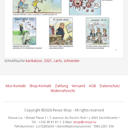
Schnellsuche
karikatour
,
2021
,
carlo
,
schneider
Abo-Kontakt
Shop-Kontakt
Zahlung
Versand
AGB
Datenschutz
Widerrufsrecht
Copyright ©2026 Revue Shop - All rights reserved
Revue s.a. • Belval Plaza 1 • 7, avenue du Rock'n Roll • L-4361 Esch/Alzette •
Tél.: +352 49 81 81-1 E-Mail:
shop@revue.lu
TVA-Nummer: LU13285264 • Identifikationsnummer: 1986 2201 356