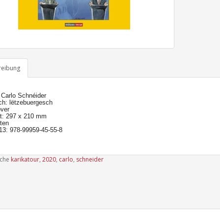
reibung
 Carlo Schnéider
ch: lëtzebuergesch
ver
t: 297 x 210 mm
ten
13: 978-99959-45-55-8
uche
karikatour
,
2020
,
carlo
,
schneider