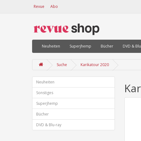
Revue
Abo
Neuheiten
Superjhemp
Bücher
DVD & Blu
Suche
Karikatour 2020
Neuheiten
Kar
Sonstiges
Superjhemp
Bücher
DVD & Blu-ray