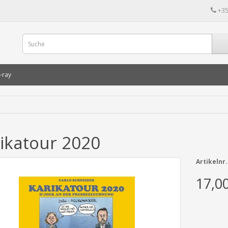
+35
-ray
ikatour 2020
Artikelnr.
17,0