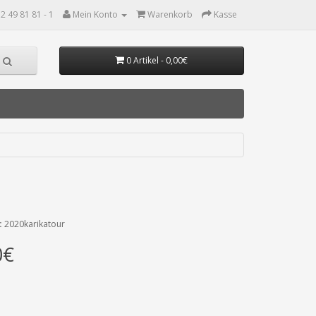
2 49 81 81 - 1
Mein Konto
Warenkorb
Kasse
0 Artikel - 0,00€
:
2020karikatour
0€