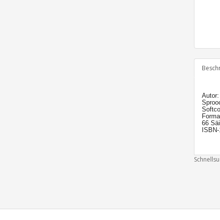
Besch
Autor:
Sproo
Softco
Forma
66 Säi
ISBN-
Schnells