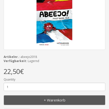
Artikelnr.:
abeejo2018
Verfügbarkeit:
Lagernd
22,50€
Quantity
+ Warenkorb