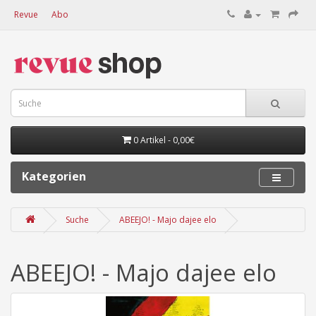
Revue
Abo
0 Artikel - 0,00€
Kategorien
Suche
ABEEJO! - Majo dajee elo
ABEEJO! - Majo dajee elo