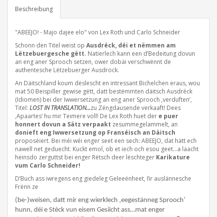
Beschreibung
"ABEEJO! - Majo dajee elo" von Lex Roth und Carlo Schneider
Schonn den Titel weist op
Ausdréck, déi et nëmmen am
Lëtzebuergesche gëtt.
Natierlech kann een d’Bedeitung dovun
an eng aner Sprooch setzen, ower dobäi verschwënnt de
authentesche Lëtzebuerger Ausdrock.
An Däitschland koum dëslescht en intressant Bichelchen eraus, wou
mat 50 Beispiller gewise gëtt, datt bestëmmten däitsch Ausdréck
(Idiomen) bei der Iwwersetzung an eng aner Sprooch ‚verduften‘,
Titel:
LOST IN TRANSLATION…
zu Zéngdausende verkaaft! Dees
‚Apaartes‘ hu mir Teimere voll! De Lex Roth huet der
e puer
honnert dovun a Sätz verpaakt
zesummegelammelt, an
donieft eng Iwwersetzung op Franséisch an Däitsch
proposéiert. Bei méi wéi enger seet een sech: ABEEJO, dat hätt ech
nawell net geduecht. Kuckt emol, ob et iech och esou geet…a laacht
heinsdo zerguttst bei enger Rëtsch deer lëschteger
Karikature
vum Carlo Schneider!
D’Buch ass iwregens eng giedeleg Geleeënheet, fir auslännesche
Frënn ze
(be-)weisen, datt mir eng wierklech ‚eegestänneg Sprooch‘
hunn, déi e Stéck vun eisem Gesiicht ass…mat enger