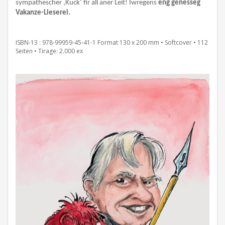
sympathescher ‚Kuck‘ fir all aner Leit! Iwregens
eng genësseg
Vakanze-Lieserei.
ISBN-13 : 978-99959-45-41-1 Format 130 x 200 mm • Softcover • 112
Seiten •
Tirage: 2.000 ex