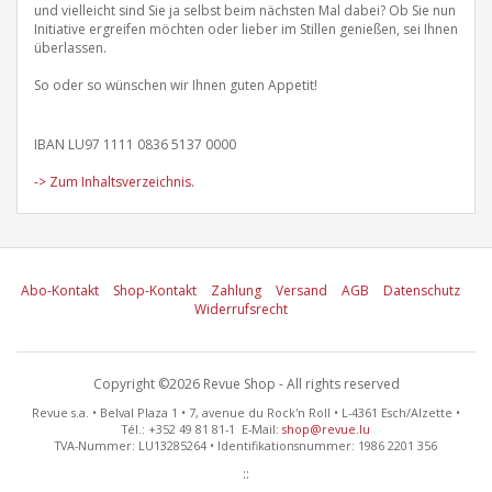
und vielleicht sind Sie ja selbst beim nächsten Mal dabei? Ob Sie nun
Initiative ergreifen möchten oder lieber im Stillen genießen, sei Ihnen
überlassen.
So oder so wünschen wir Ihnen guten Appetit!
IBAN LU97 1111 0836 5137 0000
-> Zum Inhaltsverzeichnis.
Abo-Kontakt
Shop-Kontakt
Zahlung
Versand
AGB
Datenschutz
Widerrufsrecht
Copyright ©2026 Revue Shop - All rights reserved
Revue s.a. • Belval Plaza 1 • 7, avenue du Rock'n Roll • L-4361 Esch/Alzette •
Tél.: +352 49 81 81-1 E-Mail:
shop@revue.lu
TVA-Nummer: LU13285264 • Identifikationsnummer: 1986 2201 356
::