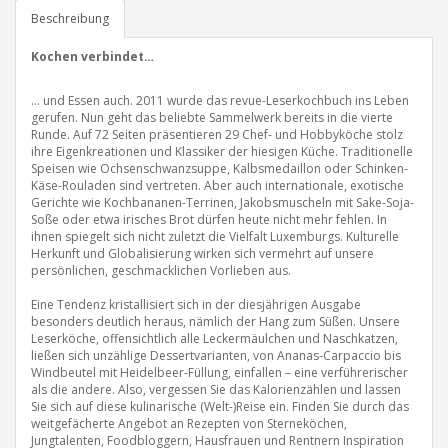
Beschreibung
Kochen verbindet…
… und Essen auch. 2011 wurde das revue-Leserkochbuch ins Leben
gerufen. Nun geht das beliebte Sammelwerk bereits in die vierte
Runde. Auf 72 Seiten präsentieren 29 Chef- und Hobbyköche stolz
ihre Eigenkreationen und Klassiker der hiesigen Küche. Traditionelle
Speisen wie Ochsenschwanzsuppe, Kalbsmedaillon oder Schinken-
Käse-Rouladen sind vertreten. Aber auch internationale, exotische
Gerichte wie Kochbananen-Terrinen, Jakobsmuscheln mit Sake-Soja-
Soße oder etwa irisches Brot dürfen heute nicht mehr fehlen. In
ihnen spiegelt sich nicht zuletzt die Vielfalt Luxemburgs. Kulturelle
Herkunft und Globalisierung wirken sich vermehrt auf unsere
persönlichen, geschmacklichen Vorlieben aus.
Eine Tendenz kristallisiert sich in der diesjährigen Ausgabe
besonders deutlich heraus, nämlich der Hang zum Süßen. Unsere
Leserköche, offensichtlich alle Leckermäulchen und Naschkatzen,
ließen sich unzählige Dessertvarianten, von Ananas-Carpaccio bis
Windbeutel mit Heidelbeer-Füllung, einfallen – eine verführerischer
als die andere. Also, vergessen Sie das Kalorienzählen und lassen
Sie sich auf diese kulinarische (Welt-)Reise ein. Finden Sie durch das
weitgefächerte Angebot an Rezepten von Sterneköchen,
Jungtalenten, Foodbloggern, Hausfrauen und Rentnern Inspiration