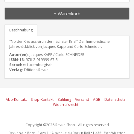
+ Warenkorb
Beschreibung
"No der Kris ass virun der nächster Kris!" Der humoristische
Jahresrückblick von Jacques Kapp und Carlo Schneider.
Autor(en):
Jacques KAPP / Carlo SCHNEIDER
ISBN-13:
978-2-919999-67-5
Sprache:
Luxemburgisch
Verlag:
Editions Revue
Abo-Kontakt
Shop-Kontakt
Zahlung
Versand
AGB
Datenschutz
Widerrufsrecht
Copyright ©2026 Revue Shop - All rights reserved
Revue s.a. • Belval Plaza 1 • 7, avenue du Rock'n Roll • L-4361 Esch/Alzette •