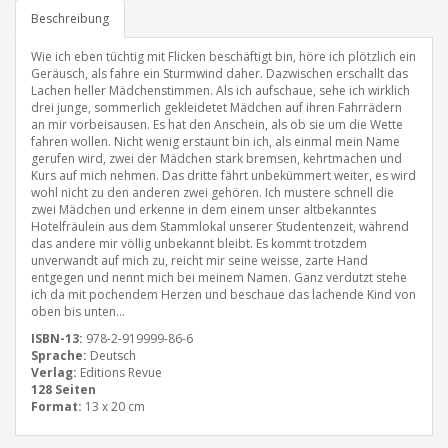
Beschreibung
Wie ich eben tüchtig mit Flicken beschäftigt bin, höre ich plötzlich ein
Geräusch, als fahre ein Sturmwind daher. Dazwischen erschallt das
Lachen heller Mädchenstimmen. Als ich aufschaue, sehe ich wirklich
drei junge, sommerlich gekleidetet Mädchen auf ihren Fahrrädern
an mir vorbeisausen. Es hat den Anschein, als ob sie um die Wette
fahren wollen. Nicht wenig erstaunt bin ich, als einmal mein Name
gerufen wird, zwei der Mädchen stark bremsen, kehrtmachen und
Kurs auf mich nehmen. Das dritte fährt unbekümmert weiter, es wird
wohl nicht zu den anderen zwei gehören. Ich mustere schnell die
zwei Mädchen und erkenne in dem einem unser altbekanntes
Hotelfräulein aus dem Stammlokal unserer Studentenzeit, während
das andere mir völlig unbekannt bleibt. Es kommt trotzdem
unverwandt auf mich zu, reicht mir seine weisse, zarte Hand
entgegen und nennt mich bei meinem Namen. Ganz verdutzt stehe
ich da mit pochendem Herzen und beschaue das lachende Kind von
oben bis unten...
ISBN-13:
978-2-919999-86-6
Sprache:
Deutsch
Verlag:
Editions Revue
128 Seiten
Format:
13 x 20 cm