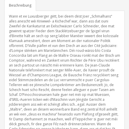
Beschreibung
Wann et ee Luxusbierger gëtt, bei deem dëst Joer „Schmalhans“
alles anescht wéi Kniwwel- a Kichechef war, dann ass dat ouni
Zweifel de Karikaturist an Exilschwäizer Carlo Schneider, dee mat
gewinnt spatzer Fieder dem Stacklëtzebuerger de Spigel virun
d’Binette hält an sech op seng labber Manéier iwwert dee kolossale
Klamauk ameséiert, deen am Moment an der nationaler Politik
ofbrennt. D’Vulle päifen et vun den Diech an aus der Cité Judiciaire:
d’Lompe sténken am Marielännchen. Déi roud-wäiss-blo Costa
Concordia läit um Flang an de Maître Oiseau ronkt mat der Bisch um
Comptoir, während en Zankert virum Riichter de Père Ubu recitéiert
an sech partout un näischt méi erënnere kann. De Jean-Claude
Nationale telefonéiert mat senger Mille-Auer, de Xavier prouft de
Wiessel an d’Champions League, de Bausche Fränz recycléiert seng
eidel Stëmmziedelen an de Luc verrammscht e puer Cargolux-
Telleren wéi ee jéinesche Lompekréimer am Beduinenzelt. Jo, de
Scheich huet scho Rescht, deene feelen alleguer e puer Tasen am
Schaf. D’Pinocchiosnuesen hale guer net méi op mat Wuessen,
d’SREL-Aueren ticken wéi d‘Maschinn vum Jéngste Geriicht a
jidderengem ass wéi et schéngt alles sch…egal. Ausser dem
„Maître“, deen an dësem wonnerbare Band eng zentral Roll anhëllt
an wéi een „deus ex machina“ heiansdo vum Plafong ofgeseelt gëtt,
fir Damp derhannert ze maachen, well d’Teppëcher si guer net méi
déck genuch, fir dee ganze Filz nach drënnerzekieren. Wann de
Carlo Schneider eis eppes bäibrénge kann, dann ass et dat hei: Et