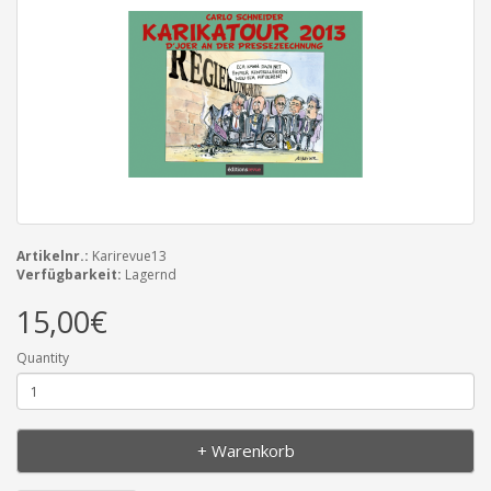
Artikelnr.:
Karirevue13
Verfügbarkeit:
Lagernd
15,00€
Quantity
+ Warenkorb