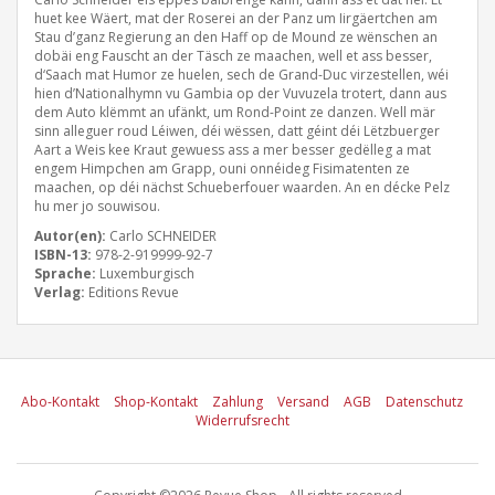
huet kee Wäert, mat der Roserei an der Panz um Iirgäertchen am
Stau d’ganz Regierung an den Haff op de Mound ze wënschen an
dobäi eng Fauscht an der Täsch ze maachen, well et ass besser,
d‘Saach mat Humor ze huelen, sech de Grand-Duc virzestellen, wéi
hien d’Nationalhymn vu Gambia op der Vuvuzela trotert, dann aus
dem Auto klëmmt an ufänkt, um Rond-Point ze danzen. Well mär
sinn alleguer roud Léiwen, déi wëssen, datt géint déi Lëtzbuerger
Aart a Weis kee Kraut gewuess ass a mer besser gedëlleg a mat
engem Himpchen am Grapp, ouni onnéideg Fisimatenten ze
maachen, op déi nächst Schueberfouer waarden. An en décke Pelz
hu mer jo souwisou.
Autor(en):
Carlo SCHNEIDER
ISBN-13:
978-2-919999-92-7
Sprache:
Luxemburgisch
Verlag:
Editions Revue
Abo-Kontakt
Shop-Kontakt
Zahlung
Versand
AGB
Datenschutz
Widerrufsrecht