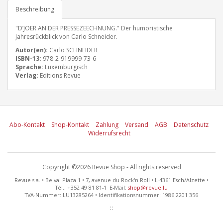
Beschreibung
"DʼJOER AN DER PRESSEZEECHNUNG." Der humoristische
Jahresrückblick von Carlo Schneider.
Autor(en):
Carlo SCHNEIDER
ISBN-13:
978-2-919999-73-6
Sprache:
Luxemburgisch
Verlag:
Editions Revue
Abo-Kontakt
Shop-Kontakt
Zahlung
Versand
AGB
Datenschutz
Widerrufsrecht
Copyright ©2026 Revue Shop - All rights reserved
Revue s.a. • Belval Plaza 1 • 7, avenue du Rock'n Roll • L-4361 Esch/Alzette •
Tél.: +352 49 81 81-1 E-Mail:
shop@revue.lu
TVA-Nummer: LU13285264 • Identifikationsnummer: 1986 2201 356
::