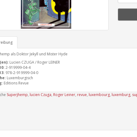
reibung
hemp als Doktor Jekyll und Mister Hyde
(en):
Lucien CZUGA / Roger LEINER
10:
2-919999-04-4
13:
978-2-919999-04-0
he:
Luxemburgisch
g:
Editions Revue
uche
Superjhemp
,
lucien Czuga
,
Roger Leiner
,
revue
,
luxembourg
,
luxemburg
,
su