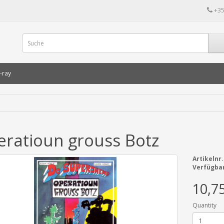
+35
-ray
ratioun grouss Botz
Artikelnr.
Verfügbar
10,7
Quantity