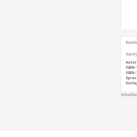
Besch
Superj
Autor
ISBN-
ISBN-
Sprac
Verla
Schnells