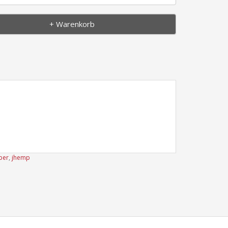
+ Warenkorb
per
,
jhemp