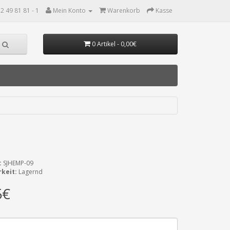
2 49 81 81 - 1
Mein Konto
Warenkorb
Kasse
0 Artikel - 0,00€
:
SJHEMP-09
keit:
Lagernd
5€