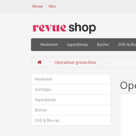
Revue
Abo
Neuheiten
Superjhemp
Bücher
DVD & Blu
Operatioun grouss Botz
Neuheiten
Ope
Sonstiges
Superjhemp
Bücher
DVD & Blu-ray