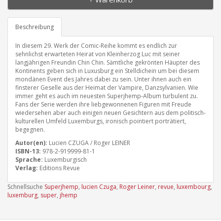
Beschreibung
In diesem 29. Werk der Comic-Reihe kommt es endlich zur
sehnlichst erwarteten Heirat von Kleinherzog Luc mit seiner
langjährigen Freundin Chin Chin. Sämtliche gekrönten Häupter des
Kontinents geben sich in Luxusburg ein Stelldichein um bei diesem
mondänen Event des Jahres dabei zu sein. Unter ihnen auch ein
finsterer Geselle aus der Heimat der Vampire, Danzsylvanien. Wie
immer geht es auch im neuesten Superjhemp-Album turbulent zu.
Fans der Serie werden ihre liebgewonnenen Figuren mit Freude
wiedersehen aber auch einigen neuen Gesichtern aus dem politisch-
kulturellen Umfeld Luxemburgs, ironisch pointiert porträtiert,
begegnen.
Autor(en):
Lucien CZUGA / Roger LEINER
ISBN-13:
978-2-919999-81-1
Sprache:
Luxemburgisch
Verlag:
Editions Revue
Schnellsuche
Superjhemp
,
lucien Czuga
,
Roger Leiner
,
revue
,
luxembourg
,
luxemburg
,
super
,
jhemp