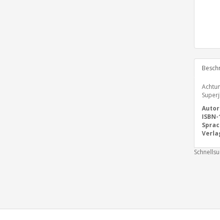
Besch
Achtun
Superj
Autor
ISBN-
Sprac
Verla
Schnells