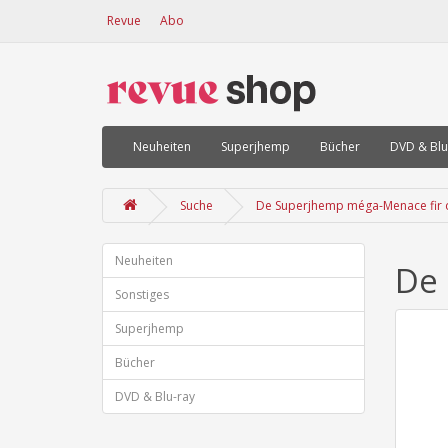
Revue
Abo
Neuheiten
Superjhemp
Bücher
DVD & Blu
Suche
De Superjhemp méga-Menace fir 
Neuheiten
De 
Sonstiges
Superjhemp
Bücher
DVD & Blu-ray