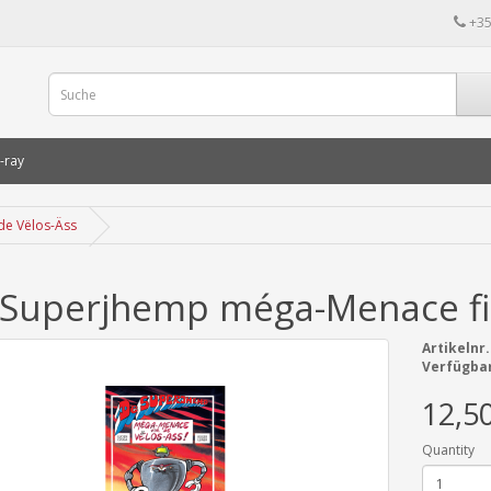
+35
-ray
de Vëlos-Äss
Superjhemp méga-Menace fir
Artikelnr.
Verfügbar
12,5
Quantity