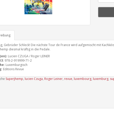
reibung
g, Gebrüder Schleck! Die nächste Tour de France wird aufgemischt mit Kachkéis
hemp diesmal kräftig in die Pedale.
(en):
Lucien CZUGA / Roger LEINER
13:
978-2-919999-71-2
he:
Luxemburgisch
g:
Editions Revue
uche
Superjhemp
,
lucien Czuga
,
Roger Leiner
,
revue
,
luxembourg
,
luxemburg
,
su