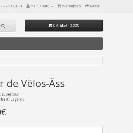
2 49 81 81 - 1
Mein Konto
Warenkorb
Kasse
0 Artikel - 0,00€
 de Vëlos-Äss
:
supertour
keit:
Lagernd
0€