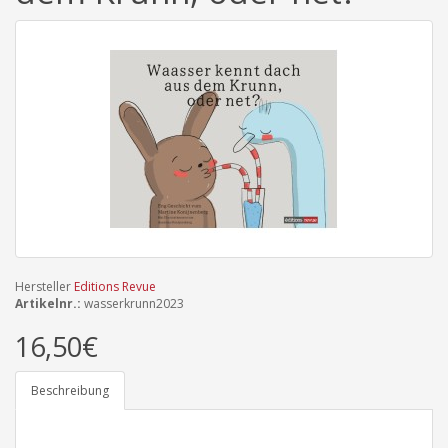
Hersteller
Editions Revue
Artikelnr.:
wasserkrunn2023
16,50€
Beschreibung