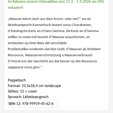
Im Rahmen unserer Osteraktion vom 11.3. - 1.4.2026 um 50%
reduziert!
„Waasser kënnt dach aus dem Krunn, oder net?“ ass ee
lëtzebuergescht Kannerbuch iwwert zwou Charakteren,
d’Kanéngche Karlo an d’Gäns Gemma. De Karlo an d’Gemma
wëllen zu zwee méi iwwert d’Waasser erausfannen, an
entdecken op hirer Rees déi verschidde
Problematike ronderëm dat blot Gold: d’Waasser als limitéiert
Ressource, Waasserverschmotzung a Waasserverbrauch.
D’Moral vun der Geschicht ass dat besser op dës Ressource
opgepasst muss ginn."
Pappebuch
Format: 23,5x18,4 cm landscape
Säiten: 12 + cover
Sprooch: Lëtzebuergesch
SBN-13: 978-99959-45-62-6