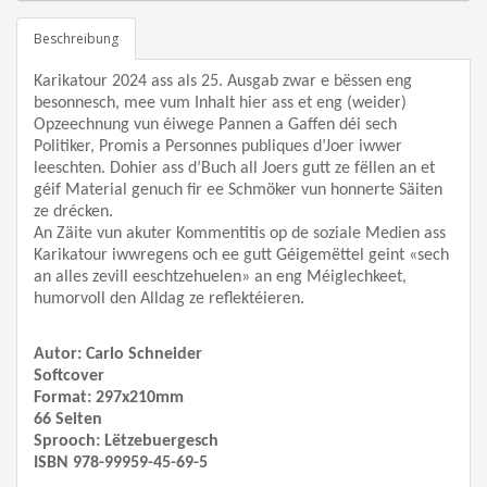
Beschreibung
Karikatour 2024 ass als 25. Ausgab zwar e bëssen eng
besonnesch, mee vum Inhalt hier ass et eng (weider)
Opzeechnung vun éiwege Pannen a Gaffen déi sech
Politiker, Promis a Personnes publiques d’Joer iwwer
leeschten. Dohier ass d’Buch all Joers gutt ze fëllen an et
géif Material genuch fir ee Schmöker vun honnerte Säiten
ze drécken.
An Zäite vun akuter Kommentitis op de soziale Medien ass
Karikatour iwwregens och ee gutt Géigemëttel geint «sech
an alles zevill eeschtzehuelen» an eng Méiglechkeet,
humorvoll den Alldag ze reflektéieren.
Autor: Carlo Schneider
Softcover
Format: 297x210mm
66 Seiten
Sprooch: Lëtzebuergesch
ISBN 978-99959-45-69-5