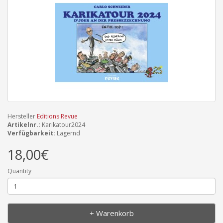
Hersteller
Editions Revue
Artikelnr.:
Karikatour2024
Verfügbarkeit:
Lagernd
18,00€
Quantity
+ Warenkorb