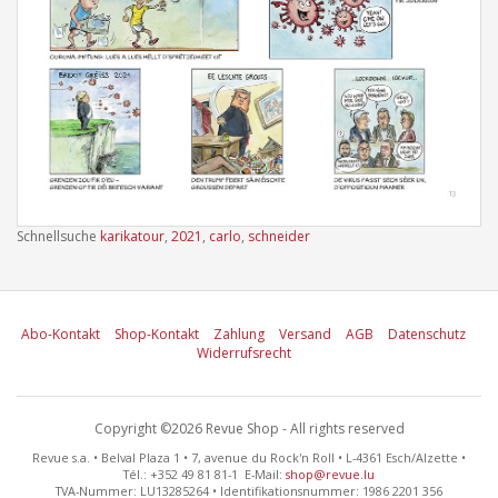
Schnellsuche
karikatour
,
2021
,
carlo
,
schneider
Abo-Kontakt
Shop-Kontakt
Zahlung
Versand
AGB
Datenschutz
Widerrufsrecht
Copyright ©2026 Revue Shop - All rights reserved
Revue s.a. • Belval Plaza 1 • 7, avenue du Rock'n Roll • L-4361 Esch/Alzette •
Tél.: +352 49 81 81-1 E-Mail:
shop@revue.lu
TVA-Nummer: LU13285264 • Identifikationsnummer: 1986 2201 356