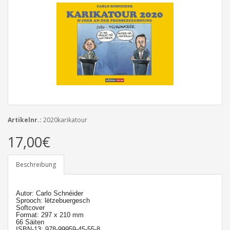
Artikelnr.:
2020karikatour
17,00€
Beschreibung
Autor: Carlo Schnéider
Sprooch: lëtzebuergesch
Softcover
Format: 297 x 210 mm
66 Säiten
ISBN-13: 978-99959-45-55-8