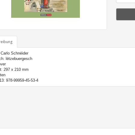
reibung
 Carlo Schnéider
ch: lëtzebuergesch
ver
t: 297 x 210 mm
ten
13: 978-99959-45-53-4