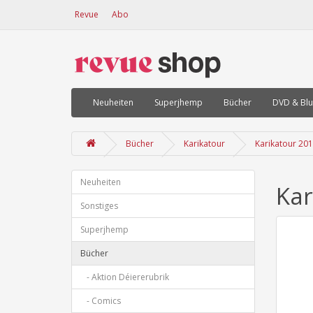
Revue
Abo
Neuheiten
Superjhemp
Bücher
DVD & Blu
Bücher
Karikatour
Karikatour 20
Neuheiten
Kar
Sonstiges
Superjhemp
Bücher
- Aktion Déiererubrik
- Comics