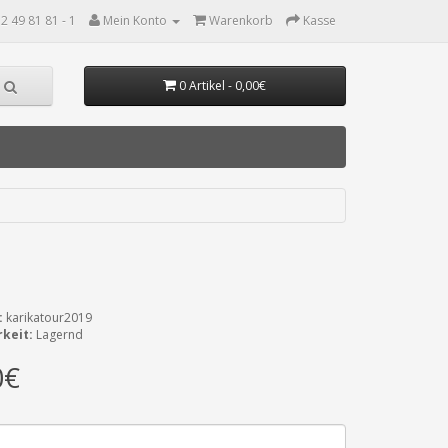
2 49 81 81 - 1
Mein Konto
Warenkorb
Kasse
0 Artikel - 0,00€
:
karikatour2019
keit:
Lagernd
0€