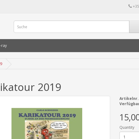
+35
-ray
19
ikatour 2019
Artikelnr.
Verfügbar
15,0
Quantity