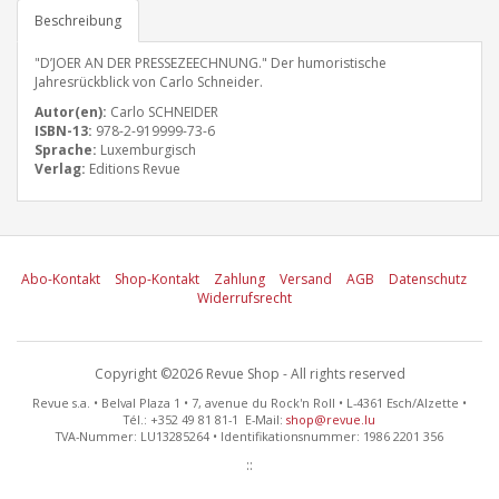
Beschreibung
"DʼJOER AN DER PRESSEZEECHNUNG." Der humoristische
Jahresrückblick von Carlo Schneider.
Autor(en):
Carlo SCHNEIDER
ISBN-13:
978-2-919999-73-6
Sprache:
Luxemburgisch
Verlag:
Editions Revue
Abo-Kontakt
Shop-Kontakt
Zahlung
Versand
AGB
Datenschutz
Widerrufsrecht
Copyright ©2026 Revue Shop - All rights reserved
Revue s.a. • Belval Plaza 1 • 7, avenue du Rock'n Roll • L-4361 Esch/Alzette •
Tél.: +352 49 81 81-1 E-Mail:
shop@revue.lu
TVA-Nummer: LU13285264 • Identifikationsnummer: 1986 2201 356
::