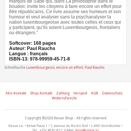
marquis de Sade qui, dans La philosophie dans le
boudoir, invite les citoyens à faire encore un effort pour
être républicains. Ce livre assume ses humeurs et son
humour et veut analyser sans la psychanalyser la
nation luxembourgeoise avec toutes celles et ceux qui
y participent, qu’ils soient Luxembourgeois, frontaliers
ou étrangers."
Softcover: 168 pages
Auteur: Paul Rauchs
Langue : français
ISBN-13: 978-99959-45-71-8
Schnellsuche
Luxembourgeois
,
encore un effort
,
Paul Rauchs
Abo-Kontakt
Shop-Kontakt
Zahlung
Versand
AGB
Datenschutz
Widerrufsrecht
Copyright ©2026 Revue Shop - All rights reserved
Revue s.a. • Belval Plaza 1 • 7, avenue du Rock'n Roll • L-4361 Esch/Alzette •
Tél.: +352 49 81 81-1 E-Mail:
shop@revue.lu