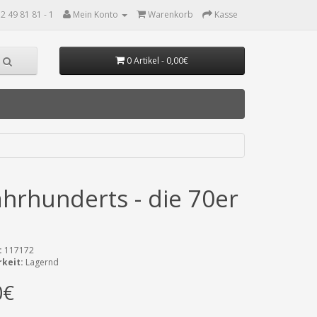
2 49 81 81 - 1
Mein Konto
Warenkorb
Kasse
0 Artikel - 0,00€
hrhunderts - die 70er
:
117172
keit:
Lagernd
0€