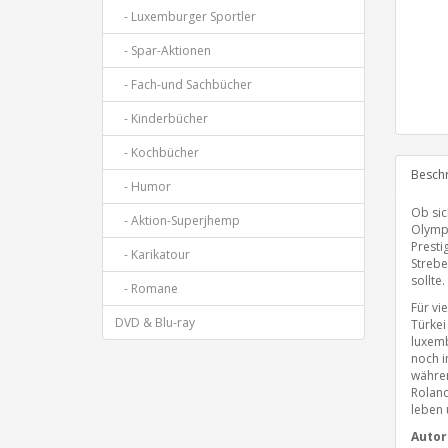
- Luxemburger Sportler
- Spar-Aktionen
- Fach-und Sachbücher
- Kinderbücher
- Kochbücher
Besch
- Humor
Ob sic
- Aktion-Superjhemp
Olympi
Presti
- Karikatour
Strebe
sollte.
- Romane
Für vi
DVD & Blu-ray
Türkei
luxemb
noch i
währen
Roland
leben 
Autor