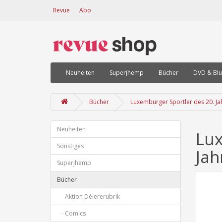
Revue
Abo
Neuheiten
Superjhemp
Bücher
DVD & Blu
Bücher
Luxemburger Sportler des 20. Jah
Neuheiten
Lux
Sonstiges
Jah
Superjhemp
Bücher
- Aktion Déiererubrik
- Comics