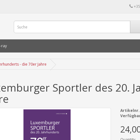
+35
-ray
rhunderts - die 70er Jahre
emburger Sportler des 20. Ja
re
Artikelnr.
Verfügbar
24,0
Quantity