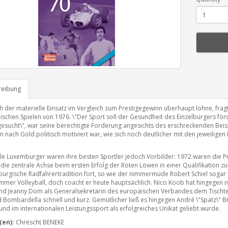
reibung
h der materielle Einsatz im Vergleich zum Prestigegewinn überhaupt lohne, frag
schen Spielen von 1976. \"Der Sport soll der Gesundheit des Einzelbürgers förde
gesucht\", war seine berechtigte Forderung angesichts des erschreckenden Beis
n nach Gold politisch motiviert war, wie sich noch deutlicher mit den jeweilig
ele Luxemburger waren ihre besten Sportler jedoch Vorbilder: 1972 waren die Pr
 die zentrale Achse beim ersten Erfolg der Roten Löwen in einer Qualifikation zu
urgische Radfahrertradition fort, so wie der nimmermüde Robert Schiel sogar n
mmer Volleyball, doch coacht er heute hauptsächlich. Nico Koob hat hingegen na
d Jeanny Dom als Generalsekretärin des europäischen Verbandes dem Tischtenni
 Bombardella schnell und kurz. Gemütlicher ließ es hingegen André \"Spatz\" Br
und im internationalen Leistungssport als erfolgreiches Unikat geliebt wurde.
(en):
Chrëscht BENEKE