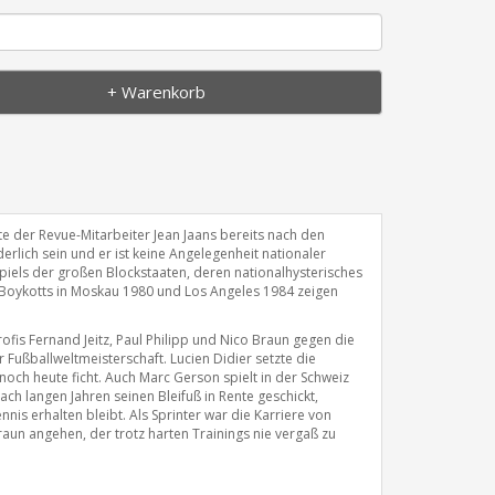
+ Warenkorb
te der Revue-Mitarbeiter Jean Jaans bereits nach den
rlich sein und er ist keine Angelegenheit nationaler
piels der großen Blockstaaten, deren nationalhysterisches
en Boykotts in Moskau 1980 und Los Angeles 1984 zeigen
ofis Fernand Jeitz, Paul Philipp und Nico Braun gegen die
r Fußballweltmeisterschaft. Lucien Didier setzte die
och heute ficht. Auch Marc Gerson spielt in der Schweiz
ch langen Jahren seinen Bleifuß in Rente geschickt,
s erhalten bleibt. Als Sprinter war die Karriere von
aun angehen, der trotz harten Trainings nie vergaß zu