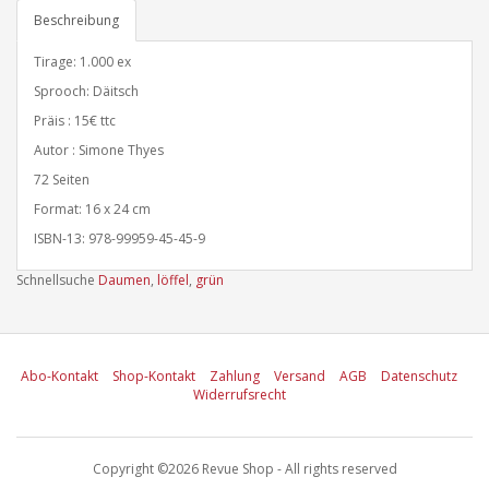
Beschreibung
Tirage: 1.000 ex
Sprooch: Däitsch
Präis : 15€ ttc
Autor : Simone Thyes
72 Seiten
Format: 16 x 24 cm
ISBN-13: 978-99959-45-45-9
Schnellsuche
Daumen
,
löffel
,
grün
Abo-Kontakt
Shop-Kontakt
Zahlung
Versand
AGB
Datenschutz
Widerrufsrecht
Copyright ©2026 Revue Shop - All rights reserved