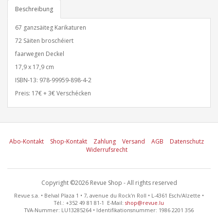
Beschreibung
67 ganzsäiteg Karikaturen
72 Säiten broschéiert
faarwegen Deckel
17,9 x 17,9 cm
ISBN-13: 978-99959-898-4-2
Preis: 17€ + 3€ Verschécken
Abo-Kontakt
Shop-Kontakt
Zahlung
Versand
AGB
Datenschutz
Widerrufsrecht
Copyright ©2026 Revue Shop - All rights reserved
Revue s.a. • Belval Plaza 1 • 7, avenue du Rock'n Roll • L-4361 Esch/Alzette •
Tél.: +352 49 81 81-1 E-Mail:
shop@revue.lu
TVA-Nummer: LU13285264 • Identifikationsnummer: 1986 2201 356