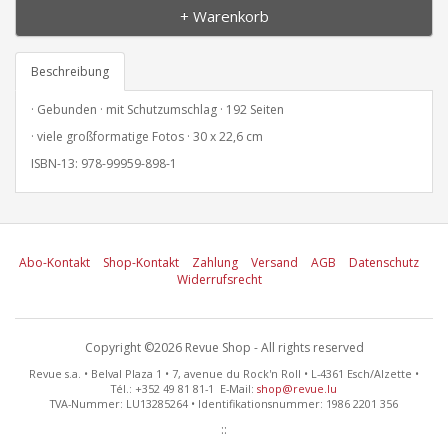
+ Warenkorb
Beschreibung
· Gebunden · mit Schutzumschlag · 192 Seiten
· viele großformatige Fotos · 30 x 22,6 cm
ISBN-13: 978-99959-898-1
Abo-Kontakt
Shop-Kontakt
Zahlung
Versand
AGB
Datenschutz
Widerrufsrecht
Copyright ©2026 Revue Shop - All rights reserved
Revue s.a. • Belval Plaza 1 • 7, avenue du Rock'n Roll • L-4361 Esch/Alzette •
Tél.: +352 49 81 81-1 E-Mail:
shop@revue.lu
TVA-Nummer: LU13285264 • Identifikationsnummer: 1986 2201 356
::