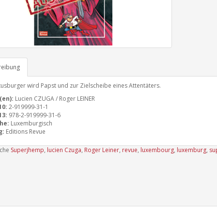
reibung
xusburger wird Papst und zur Zielscheibe eines Attentäters.
(en):
Lucien CZUGA / Roger LEINER
10:
2-919999-31-1
13:
978-2-919999-31-6
he:
Luxemburgisch
g:
Editions Revue
uche
Superjhemp
,
lucien Czuga
,
Roger Leiner
,
revue
,
luxembourg
,
luxemburg
,
su