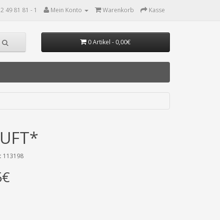
2 49 81 81 - 1
Mein Konto
Warenkorb
Kasse
0 Artikel - 0,00€
AUFT*
:
113198
5€