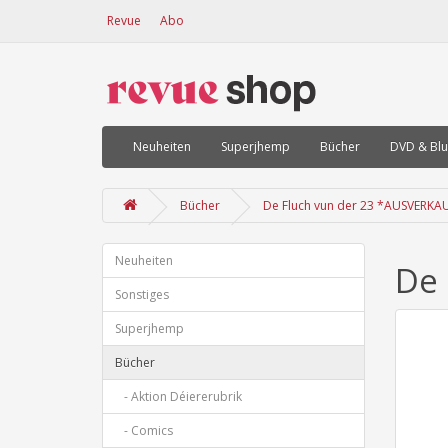
Revue
Abo
Neuheiten
Superjhemp
Bücher
DVD & Blu
Bücher
De Fluch vun der 23 *AUSVERKA
Neuheiten
De 
Sonstiges
Superjhemp
Bücher
- Aktion Déiererubrik
- Comics