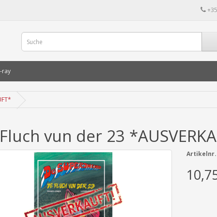
+35
-ray
UFT*
Fluch vun der 23 *AUSVERK
Artikelnr.
10,7