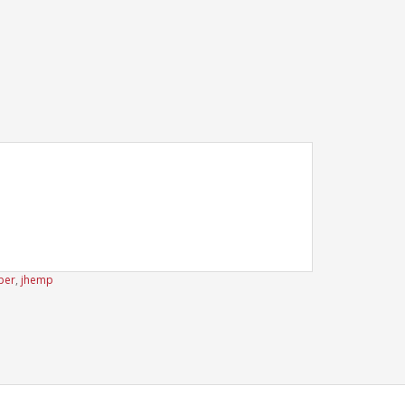
per
,
jhemp