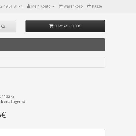
2 49 81 81 - 1
Mein Konto
Warenkorb
Kasse
0 Artikel - 0,00€
:
113273
keit:
Lagernd
5€