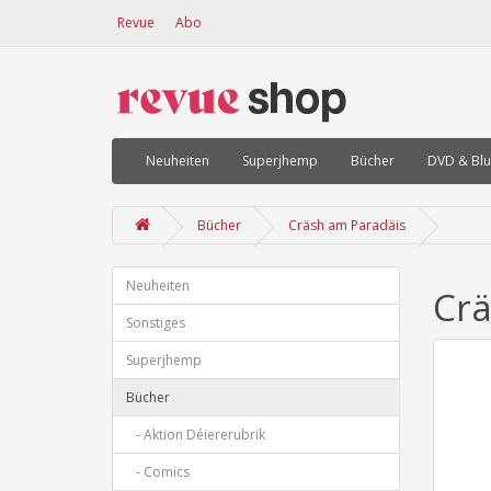
Revue
Abo
Neuheiten
Superjhemp
Bücher
DVD & Blu
Bücher
Cräsh am Paradäis
Neuheiten
Crä
Sonstiges
Superjhemp
Bücher
- Aktion Déiererubrik
- Comics