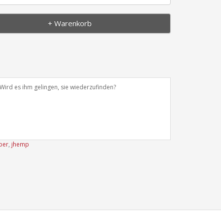
+ Warenkorb
rd es ihm gelingen, sie wiederzufinden?
per
,
jhemp