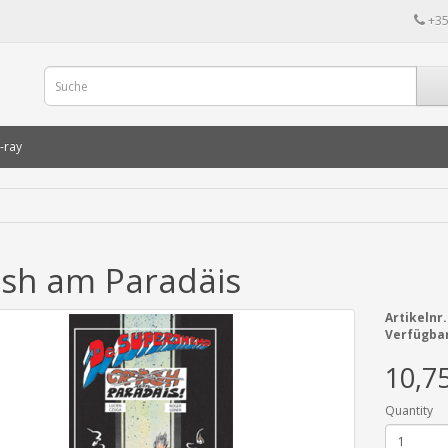
+35
-ray
sh am Paradäis
Artikelnr.
Verfügbar
10,7
Quantity