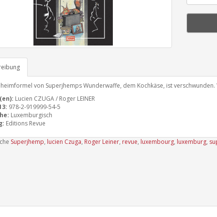
reibung
heimformel von Superjhemps Wunderwaffe, dem Kochkäse, ist verschwunden. Wi
(en):
Lucien CZUGA / Roger LEINER
13:
978-2-919999-54-5
he:
Luxemburgisch
g:
Editions Revue
uche
Superjhemp
,
lucien Czuga
,
Roger Leiner
,
revue
,
luxembourg
,
luxemburg
,
su