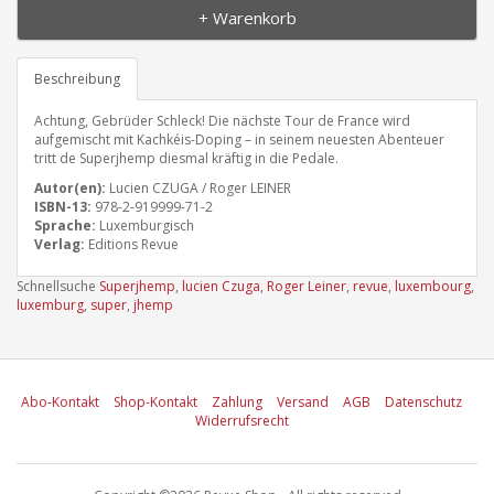
+ Warenkorb
Beschreibung
Achtung, Gebrüder Schleck! Die nächste Tour de France wird
aufgemischt mit Kachkéis-Doping – in seinem neuesten Abenteuer
tritt de Superjhemp diesmal kräftig in die Pedale.
Autor(en):
Lucien CZUGA / Roger LEINER
ISBN-13:
978-2-919999-71-2
Sprache:
Luxemburgisch
Verlag:
Editions Revue
Schnellsuche
Superjhemp
,
lucien Czuga
,
Roger Leiner
,
revue
,
luxembourg
,
luxemburg
,
super
,
jhemp
Abo-Kontakt
Shop-Kontakt
Zahlung
Versand
AGB
Datenschutz
Widerrufsrecht