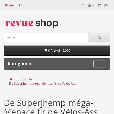
Revue
Abo
0 Artikel - 0,00€
Kategorien
Bücher
De Superjhemp méga-Menace fir de Vëlos-Äss
De Superjhemp méga-
Menace fir de Vëlos-Äss