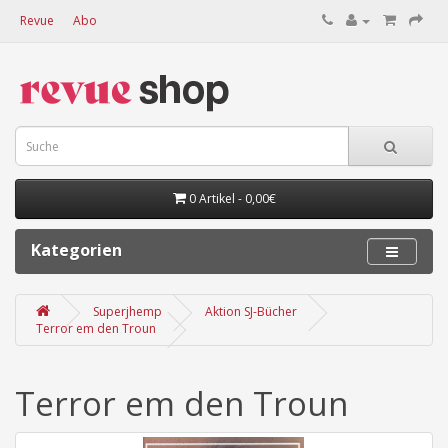
Revue
Abo
0 Artikel - 0,00€
Kategorien
Superjhemp
Aktion SJ-Bücher
Terror em den Troun
Terror em den Troun