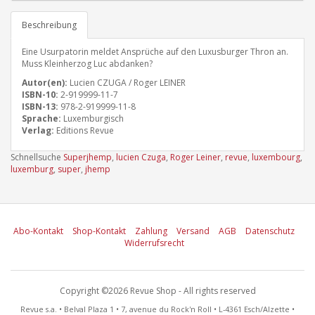
Beschreibung
Eine Usurpatorin meldet Ansprüche auf den Luxusburger Thron an.
Muss Kleinherzog Luc abdanken?
Autor(en):
Lucien CZUGA / Roger LEINER
ISBN-10:
2-919999-11-7
ISBN-13:
978-2-919999-11-8
Sprache:
Luxemburgisch
Verlag:
Editions Revue
Schnellsuche
Superjhemp
,
lucien Czuga
,
Roger Leiner
,
revue
,
luxembourg
,
luxemburg
,
super
,
jhemp
Abo-Kontakt
Shop-Kontakt
Zahlung
Versand
AGB
Datenschutz
Widerrufsrecht
Copyright ©2026 Revue Shop - All rights reserved
Revue s.a. • Belval Plaza 1 • 7, avenue du Rock'n Roll • L-4361 Esch/Alzette •