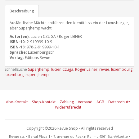
Beschreibung
Ausländische Mächte entführen den Identitätsstein der Luxusburger,
aber Superjhemp wacht!
Autor(en):
Lucien CZUGA / Roger LEINER
ISBN-10:
2-919999-10-9
ISBN-13:
978-2-919999-10-1
Sprache:
Luxemburgisch
Verlag:
Editions Revue
Schnellsuche
Superjhemp
,
lucien Czuga
,
Roger Leiner
,
revue
,
luxembourg
,
luxemburg
,
super
,
jhemp
Abo-Kontakt
Shop-Kontakt
Zahlung
Versand
AGB
Datenschutz
Widerrufsrecht
Copyright ©2026 Revue Shop - All rights reserved
Revue s.a. • Belval Plaza 1 • 7, avenue du Rock'n Roll • L-4361 Esch/Alzette •