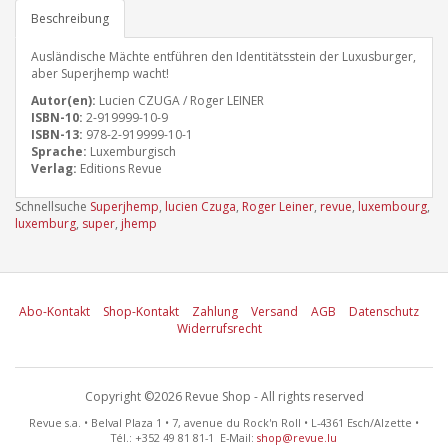
Beschreibung
Ausländische Mächte entführen den Identitätsstein der Luxusburger,
aber Superjhemp wacht!
Autor(en):
Lucien CZUGA / Roger LEINER
ISBN-10:
2-919999-10-9
ISBN-13:
978-2-919999-10-1
Sprache:
Luxemburgisch
Verlag:
Editions Revue
Schnellsuche
Superjhemp
,
lucien Czuga
,
Roger Leiner
,
revue
,
luxembourg
,
luxemburg
,
super
,
jhemp
Abo-Kontakt
Shop-Kontakt
Zahlung
Versand
AGB
Datenschutz
Widerrufsrecht
Copyright ©2026 Revue Shop - All rights reserved
Revue s.a. • Belval Plaza 1 • 7, avenue du Rock'n Roll • L-4361 Esch/Alzette •
Tél.: +352 49 81 81-1 E-Mail:
shop@revue.lu