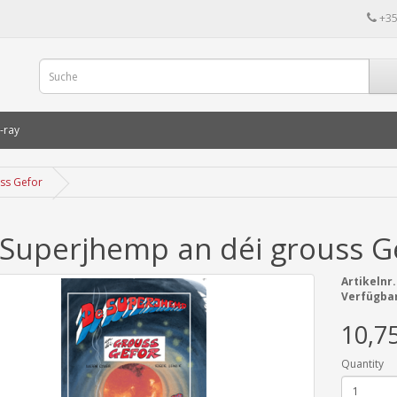
+35
-ray
ss Gefor
Superjhemp an déi grouss G
Artikelnr.
Verfügbar
10,7
Quantity