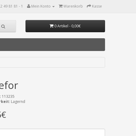
2 49 81 81 - 1
Mein Konto
Warenkorb
Kasse
0 Artikel - 0,00€
efor
:
113235
keit:
Lagernd
5€