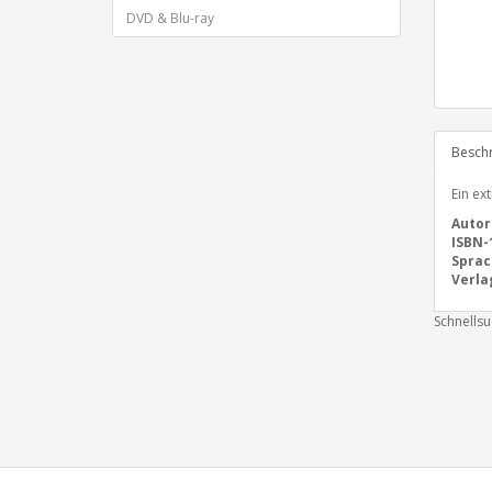
DVD & Blu-ray
Besch
Ein ex
Autor
ISBN-
Sprac
Verla
Schnells