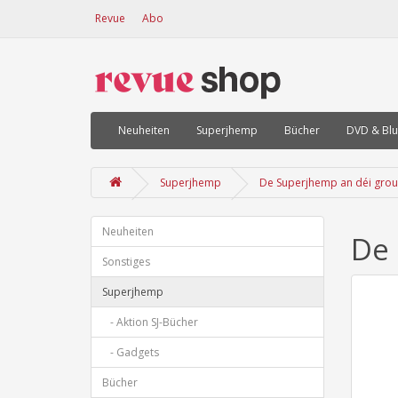
Revue
Abo
Neuheiten
Superjhemp
Bücher
DVD & Blu
Superjhemp
De Superjhemp an déi grou
Neuheiten
De 
Sonstiges
Superjhemp
- Aktion SJ-Bücher
- Gadgets
Bücher