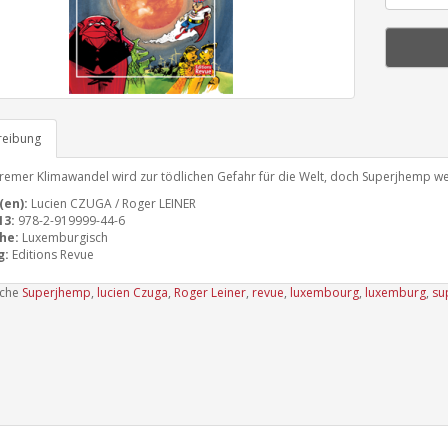
reibung
tremer Klimawandel wird zur tödlichen Gefahr für die Welt, doch Superjhemp we
(en):
Lucien CZUGA / Roger LEINER
13:
978-2-919999-44-6
he:
Luxemburgisch
g:
Editions Revue
uche
Superjhemp
,
lucien Czuga
,
Roger Leiner
,
revue
,
luxembourg
,
luxemburg
,
su