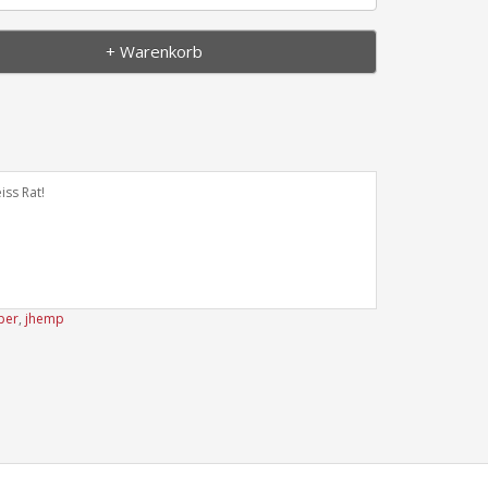
+ Warenkorb
iss Rat!
per
,
jhemp