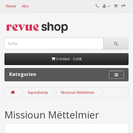
Revue
Abo
0 Artikel - 0,00€
Kategorien
Superjhemp
Missioun Mëttelmier
Missioun Mëttelmier