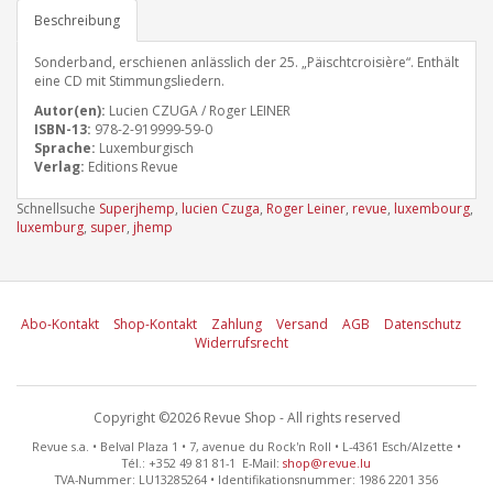
Beschreibung
Sonderband, erschienen anlässlich der 25. „Päischtcroisière“. Enthält
eine CD mit Stimmungsliedern.
Autor(en):
Lucien CZUGA / Roger LEINER
ISBN-13:
978-2-919999-59-0
Sprache:
Luxemburgisch
Verlag:
Editions Revue
Schnellsuche
Superjhemp
,
lucien Czuga
,
Roger Leiner
,
revue
,
luxembourg
,
luxemburg
,
super
,
jhemp
Abo-Kontakt
Shop-Kontakt
Zahlung
Versand
AGB
Datenschutz
Widerrufsrecht
Copyright ©2026 Revue Shop - All rights reserved
Revue s.a. • Belval Plaza 1 • 7, avenue du Rock'n Roll • L-4361 Esch/Alzette •
Tél.: +352 49 81 81-1 E-Mail:
shop@revue.lu
TVA-Nummer: LU13285264 • Identifikationsnummer: 1986 2201 356