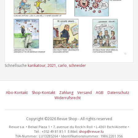
Schnellsuche
karikatour
,
2021
,
carlo
,
schneider
Abo-Kontakt
Shop-Kontakt
Zahlung
Versand
AGB
Datenschutz
Widerrufsrecht
Copyright ©2026 Revue Shop - All rights reserved
Revue s.a. • Belval Plaza 1 • 7, avenue du Rock'n Roll • L-4361 Esch/Alzette •
Tél.: +352 49 81 81-1 E-Mail:
shop@revue.lu
TVA-Nummer: LU13285264 • Identifikationsnummer: 1986 2201 356