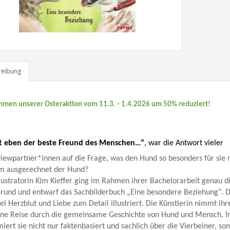
reibung
hmen unserer Osteraktion vom 11.3. - 1.4.2026 um 50% reduziert!
st eben der beste Freund des Menschen…“
, war die Antwort vieler
viewpartner*innen auf die Frage, was den Hund so besonders für sie
 ausgerechnet der Hund?
llustratorin Kim Kieffer ging im Rahmen ihrer Bachelorarbeit genau d
rund und entwarf das Sachbilderbuch „Eine besondere Beziehung“. D
iel Herzblut und Liebe zum Detail illustriert. Die Künstlerin nimmt ih
ine Reise durch die gemeinsame Geschichte von Hund und Mensch. In
miert sie nicht nur faktenbasiert und sachlich über die Vierbeiner, so