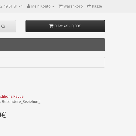
2 49 81 81 - 1
Mein Konto
Warenkorb
Kasse
0 Artikel - 0,00€
Editions Revue
:
Besondere_Beziehung
0€