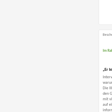
Besch
Im Ra
„Er i
Inter
warum
Die I
den G
mit v
auf e
infor