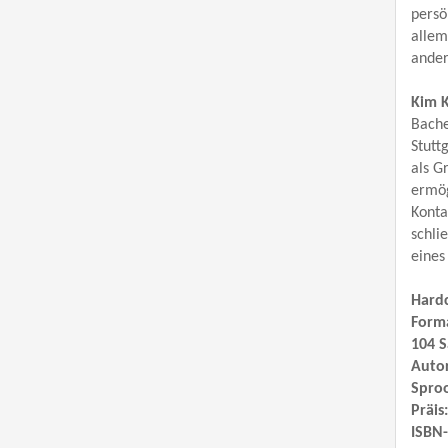
persö
allem
ander
Kim K
Bache
Stutt
als G
ermög
Konta
schli
eines
Hard
Forma
104 S
Autor
Sproo
Präis
ISBN-