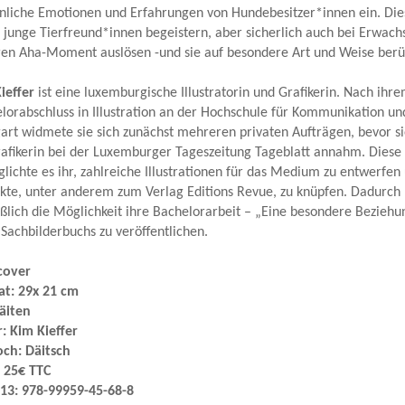
nliche Emotionen und Erfahrungen von Hundebesitzer*innen ein. Die
 junge Tierfreund*innen begeistern, aber sicherlich auch bei Erwach
en Aha-Moment auslösen -und sie auf besondere Art und Weise berü
ieffer
ist eine luxemburgische Illustratorin und Grafikerin. Nach ihr
lorabschluss in Illustration an der Hochschule für Kommunikation un
gart widmete sie sich zunächst mehreren privaten Aufträgen, bevor si
rafikerin bei der Luxemburger Tageszeitung Tageblatt annahm. Diese 
lichte es ihr, zahlreiche Illustrationen für das Medium zu entwerfen
kte, unter anderem zum Verlag Editions Revue, zu knüpfen. Dadurch
eßlich die Möglichkeit ihre Bachelorarbeit – „Eine besondere Beziehu
 Sachbilderbuchs zu veröffentlichen.
cover
t: 29x 21 cm
äiten
: Kim Kieffer
ch: Däitsch
: 25€ TTC
13: 978-99959-45-68-8