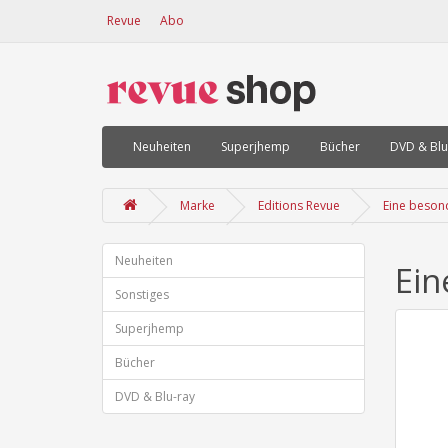
Revue
Abo
Neuheiten
Superjhemp
Bücher
DVD & Blu
Marke
Editions Revue
Eine beson
Neuheiten
Ein
Sonstiges
Superjhemp
Bücher
DVD & Blu-ray