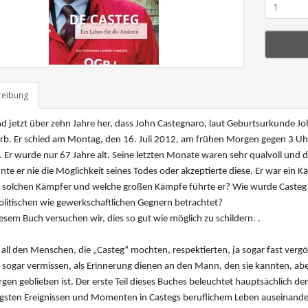
reibung
nd jetzt über zehn Jahre her, dass John Castegnaro, laut Geburtsurkunde
rb. Er schied am Montag, den 16. Juli 2012, am frühen Morgen gegen 3 Uhr
 Er wurde nur 67 Jahre alt.
Seine letzten Monate waren sehr qualvoll und do
te er nie die Möglichkeit seines Todes oder akzeptierte diese.
Er war ein Kä
 solchen Kämpfer und welche großen Kämpfe führte er? Wie wurde Casteg v
litischen wie gewerkschaftlichen Gegnern betrachtet?
esem Buch versuchen wir, dies so gut wie möglich zu schildern.
.
l all den Menschen, die „Casteg“ mochten, respektierten, ja sogar fast verg
 sogar vermissen, als Erinnerung dienen an den Mann, den sie kannten, aber
gen geblieben ist.
Der erste Teil dieses Buches beleuchtet hauptsächlich de
igsten Ereignissen und Momenten in Castegs beruflichem Leben auseinande