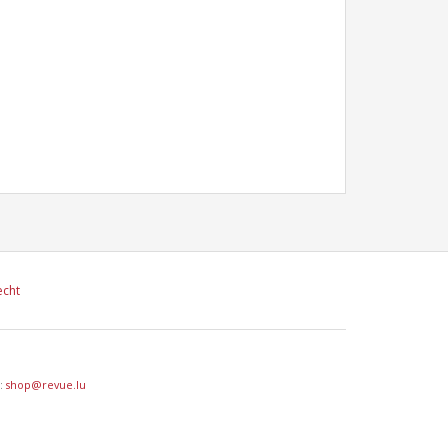
echt
l:
shop@revue.lu