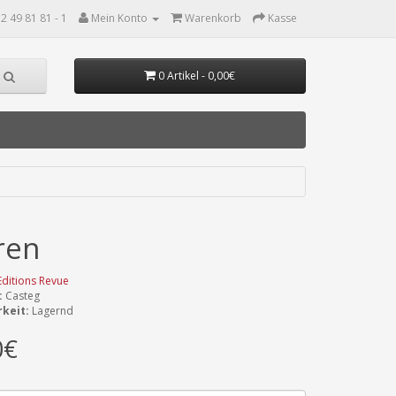
2 49 81 81 - 1
Mein Konto
Warenkorb
Kasse
0 Artikel - 0,00€
ren
Editions Revue
:
Casteg
keit:
Lagernd
0€