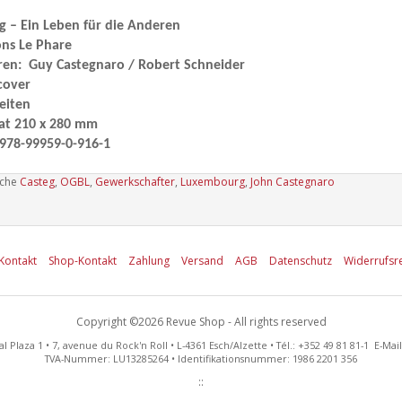
g – Ein Leben für die Anderen
ons Le Phare
ren:
Guy Castegnaro / Robert Schneider
cover
eiten
at 210 x 280 mm
978-99959-0-916-1
uche
Casteg
,
OGBL
,
Gewerkschafter
,
Luxembourg
,
John Castegnaro
Kontakt
Shop-Kontakt
Zahlung
Versand
AGB
Datenschutz
Widerrufsr
Copyright ©2026 Revue Shop - All rights reserved
al Plaza 1 • 7, avenue du Rock'n Roll • L-4361 Esch/Alzette • Tél.: +352 49 81 81-1 E-Mai
TVA-Nummer: LU13285264 • Identifikationsnummer: 1986 2201 356
::