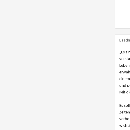
Besch
„Es si
versta
Leben.
erwähn
einem
und po
Mit di
Es sol
Zeiten
verbor
wicht