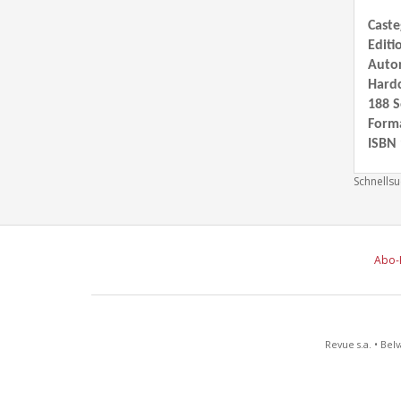
Caste
Editi
Auto
Hard
188 S
Form
ISBN 
Schnells
Abo-
Revue s.a. • Belv