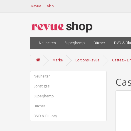
Revue
Abo
Neuheiten
Superjhemp
Bücher
DVD & Blu
Marke
Editions Revue
Casteg – Ei
Neuheiten
Cas
Sonstiges
Superjhemp
Bücher
DVD & Blu-ray