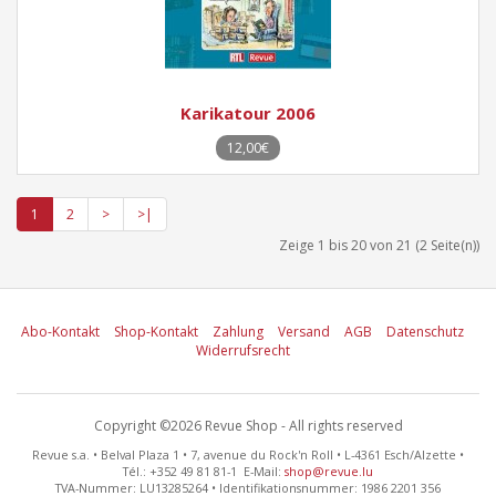
Karikatour 2006
12,00€
1
2
>
>|
Zeige 1 bis 20 von 21 (2 Seite(n))
Abo-Kontakt
Shop-Kontakt
Zahlung
Versand
AGB
Datenschutz
Widerrufsrecht
Copyright ©2026 Revue Shop - All rights reserved
Revue s.a. • Belval Plaza 1 • 7, avenue du Rock'n Roll • L-4361 Esch/Alzette •
Tél.: +352 49 81 81-1 E-Mail:
shop@revue.lu
TVA-Nummer: LU13285264 • Identifikationsnummer: 1986 2201 356