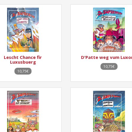
Lescht Chance fir
D'Patte weg vum Luxo
Luxusbuerg
10,75€
10,75€