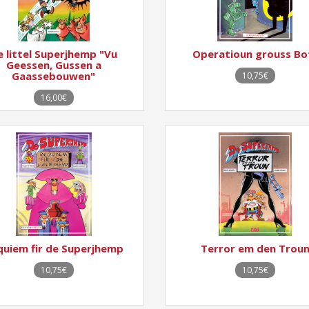
e littel Superjhemp "Vu
Operatioun grouss Bo
Geessen, Gussen a
Gaassebouwen"
10,75€
16,00€
quiem fir de Superjhemp
Terror em den Trou
10,75€
10,75€