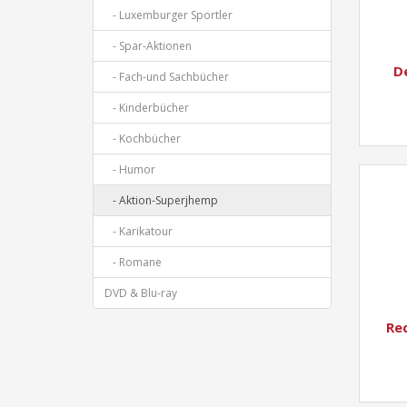
- Luxemburger Sportler
- Spar-Aktionen
D
- Fach-und Sachbücher
- Kinderbücher
- Kochbücher
- Humor
- Aktion-Superjhemp
- Karikatour
- Romane
DVD & Blu-ray
Re