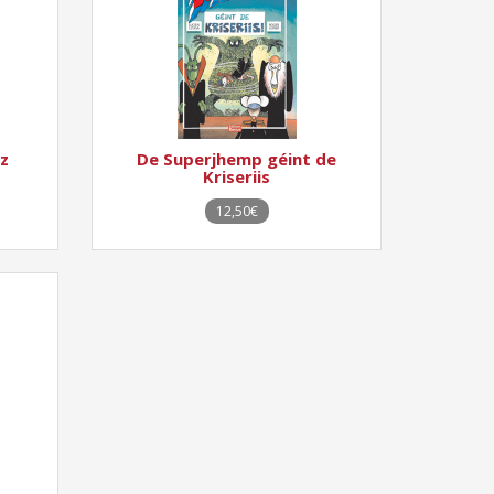
z
De Superjhemp géint de
Kriseriis
12,50€