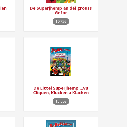
ien
De Superjhemp an déi grouss
Gefor
10,75€
De Littel Superjhemp ...vu
Cliquen, Klucken a Klacken
15,00€