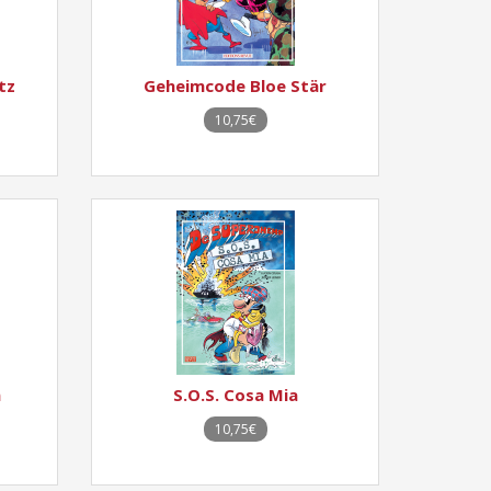
tz
Geheimcode Bloe Stär
10,75€
n
S.O.S. Cosa Mia
10,75€