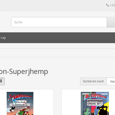
+35
-ray
ion-Superjhemp
Sortieren nach