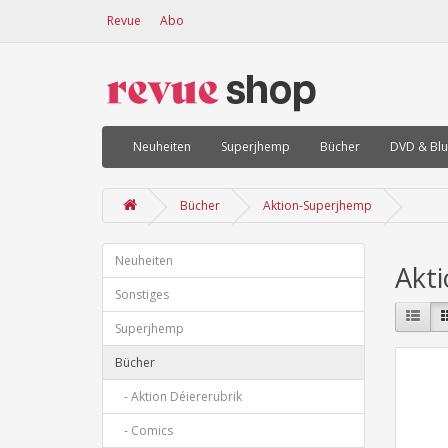
Revue
Abo
Neuheiten
Superjhemp
Bücher
DVD & Blu
Bücher
Aktion-Superjhemp
Neuheiten
Akt
Sonstiges
Superjhemp
Bücher
- Aktion Déiererubrik
- Comics