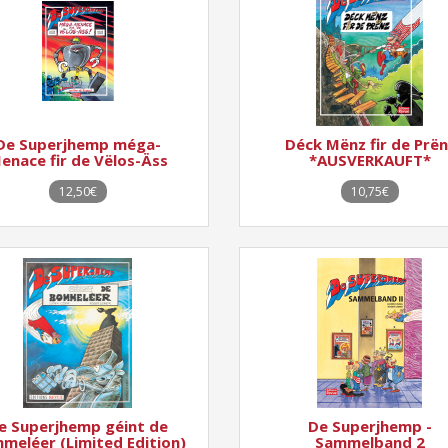
De Superjhemp méga-
Déck Mënz fir de Prën
enace fir de Vëlos-Äss
*AUSVERKAUFT*
12,50€
10,75€
e Superjhemp géint de
De Superjhemp -
meléer (Limited Edition)
Sammelband 2