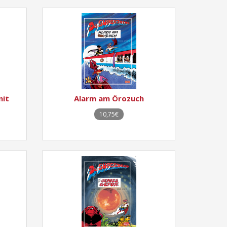
nit
Alarm am Örozuch
10,75€