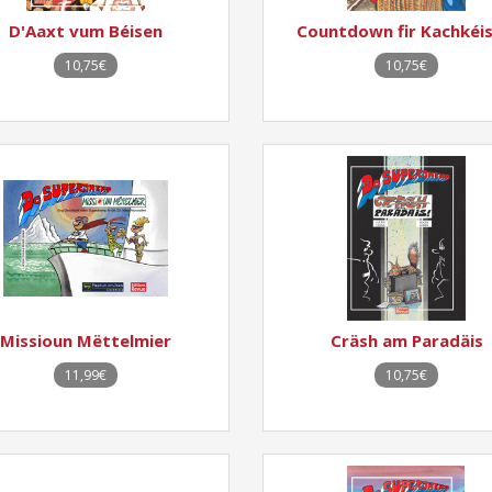
D'Aaxt vum Béisen
Countdown fir Kachkéis
10,75€
10,75€
Missioun Mëttelmier
Cräsh am Paradäis
11,99€
10,75€